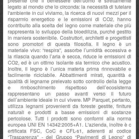
presente che il benessere dell'uomo è strettamente
legato al mondo che lo circonda: la necessità di tutelare
l'ambiente in cui viviamo, la ricerca di nuovi mezzi per il
risparmio energetico e le emissioni di CO2, hanno
contribuito alla scelta del legno come materiale che più
rappresenta lo sviluppo della bioedilizia, purché gestito
in maniera sostenibile. Costruttori, architetti e progettisti
sono promotori di questa filosofia. Il legno è un
materiale vivo: “respira”, assorbe l’umidità eccessiva e
la rilascia quando l’aria è secca, riduce le emissioni di
CO2, ed è un ottimo isolante sia termico che acustico.
Inoltre, il legno è l’unica materia prima rinnovabile e
facilmente riciclabile. Abbattimenti mirati, quantità e
qualità di legname prelevato sotto controllo della legge
e rimboschimento rispettoso dell’ecosistema
rappresentano un passo avanti verso il futuro
dell’ambiente ideale in cui vivere. MP Parquet, pertanto,
utilizza legnami provenienti da foreste gestite, finiture
naturali e prodotti a basse emissioni di sostanze
pericolose. Tutti i prodotti sono conformi alla norma
europea UNI EN 14342:2005+A1. L'azienda, inoltre è c
ertificata FSC, CoC e CFL-s1, aderenti al codice
“Trasparenza” - del Gruppo “Pavimenti di Legno” di