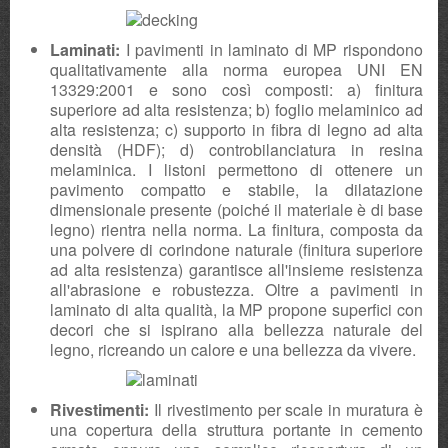
Laminati:
I pavimenti in laminato di MP rispondono
qualitativamente alla norma europea UNI EN
13329:2001 e sono così composti: a) finitura
superiore ad alta resistenza; b) foglio melaminico ad
alta resistenza; c) supporto in fibra di legno ad alta
densità (HDF); d) controbilanciatura in resina
melaminica. I listoni permettono di ottenere un
pavimento compatto e stabile, la dilatazione
dimensionale presente (poiché il materiale è di base
legno) rientra nella norma. La finitura, composta da
una polvere di corindone naturale (finitura superiore
ad alta resistenza) garantisce all'insieme resistenza
all'abrasione e robustezza. Oltre a pavimenti in
laminato di alta qualità, la MP propone superfici con
decori che si ispirano alla bellezza naturale del
legno, ricreando un calore e una bellezza da vivere.
Rivestimenti:
Il rivestimento per scale in muratura è
una copertura della struttura portante in cemento