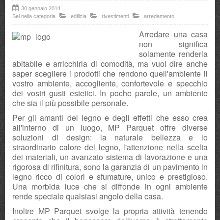
30 gennaio 2014
Dove siamo
Sei nella categoria
edilizia
rivestimenti
arredamento
Arredare una casa
non significa
solamente renderla
abitabile e arricchirla di comodità, ma vuol dire anche
saper scegliere i prodotti che rendono quell'ambiente il
vostro ambiente, accogliente, confortevole e specchio
dei vostri gusti estetici. In poche parole, un ambiente
che sia il più possibile personale.
Per gli amanti del legno e degli effetti che esso crea
all'interno di un luogo, MP Parquet offre diverse
soluzioni di design: la naturale bellezza e lo
straordinario calore del legno, l'attenzione nella scelta
dei materiali, un avanzato sistema di lavorazione e una
rigorosa di rifinitura, sono la garanzia di un pavimento in
legno ricco di colori e sfumature, unico e prestigioso.
Una morbida luce che si diffonde in ogni ambiente
rende speciale qualsiasi angolo della casa.
Inoltre MP Parquet svolge la propria attività tenendo