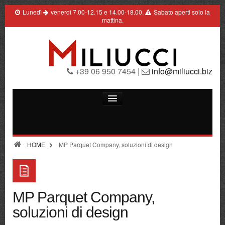
Lunedì
venerdì 7.00-12.15 e 14.00-18.00.
Sabato aperti solo la
mattina.
+39 06 950 7454 |
info@miliucci.biz
Edilizia
Elettroforniture
HOME
MP Parquet Company, soluzioni di design
Ferramenta
Pittura
MP Parquet Company,
Termoidraulica
soluzioni di design
Contatti