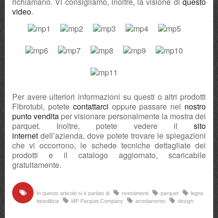
richiamano. Vi consigliamo, inoltre, la visione di
questo
video
.
Per avere ulteriori informazioni su questi o altri prodotti
Fibrotubi, potete
contattarci
oppure passare nel
nostro
punto vendita
per visionare personalmente la mostra dei
parquet. Inoltre, potete vedere il
sito
internet
dell’azienda, dove potete trovare le spiegazioni
che vi occorrono, le schede tecniche dettagliate dei
prodotti e il catalogo aggiornato, scaricabile
gratuitamente.
In questo articolo si è parlato di
rivestimenti
parquet
legno
bioedilizia
MP Parquet Company
arredamento
design