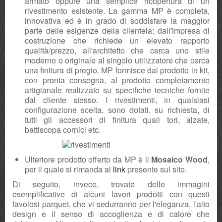
armato oppure una semplice ricopertura di un
rivestimento esistente. La gamma MP è completa,
innovativa ed è in grado di soddisfare la maggior
parte delle esigenze della clientela: dall'impresa di
costruzione che richiede un elevato rapporto
qualità/prezzo, all'architetto che cerca uno stile
moderno o originale al singolo utilizzatore che cerca
una finitura di pregio. MP formisce dal prodotto in kit,
con pronta consegna, al prodotto completamente
artigianale realizzato su specifiche tecniche fornite
dal cliente stesso. I rivestimenti, in qualsiasi
configurazione scelta, sono dotati, su richiesta, di
tutti gli accessori di finitura quali tori, alzate,
battiscopa cornici etc.
Ulteriore prodotto offerto da MP è il
Mosaico Wood
,
per il quale si rimanda al
link
presente sul sito.
Di seguito, invece, trovate delle immagini
esemplificative di alcuni lavori prodotti con questi
favolosi parquet, che vi sedurranno per l'eleganza, l'alto
design e il senso di accoglienza e di calore che