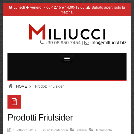
Lunedì
venerdì 7.00-12.15 e 14.00-18.00.
Sabato aperti solo la
mattina.
+39 06 950 7454 |
info@miliucci.biz
Edilizia
Elettroforniture
HOME
Prodotti Friulsider
Ferramenta
Pittura
Prodotti Friulsider
Termoidraulica
Contatti
15 ottobre 2013
Sei nella categoria
edilizia
ferramenta