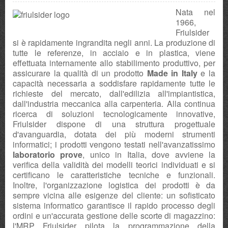
Nata nel
Dove siamo
1966,
Friulsider
si è rapidamente ingrandita negli anni. La produzione di
tutte le referenze, in acciaio e in plastica, viene
effettuata internamente allo stabilimento produttivo, per
assicurare la qualità di un prodotto
Made in Italy
e la
capacità necessaria a soddisfare rapidamente tutte le
richieste del mercato, dall'edilizia all'impiantistica,
dall'industria meccanica alla carpenteria. Alla continua
ricerca di soluzioni tecnologicamente innovative,
Friulsider dispone di una struttura progettuale
d'avanguardia, dotata dei più moderni strumenti
informatici; i prodotti vengono testati nell'avanzatissimo
laboratorio prove
, unico in Italia, dove avviene la
verifica della validità dei modelli teorici individuati e si
certificano le caratteristiche tecniche e funzionali.
Inoltre, l'organizzazione logistica dei prodotti è da
sempre vicina alle esigenze del cliente: un sofisticato
sistema informatico garantisce il rapido processo degli
ordini e un'accurata gestione delle scorte di magazzino:
l'MRP Friulsider pilota la programmazione della