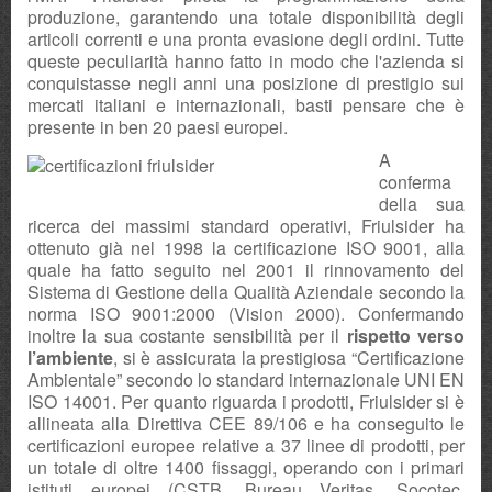
produzione, garantendo una totale disponibilità degli
articoli correnti e una pronta evasione degli ordini. Tutte
queste peculiarità hanno fatto in modo che l'azienda si
conquistasse negli anni una posizione di prestigio sui
mercati italiani e internazionali, basti pensare che è
presente in ben 20 paesi europei.
A
conferma
della sua
ricerca dei massimi standard operativi, Friulsider ha
ottenuto già nel 1998 la certificazione ISO 9001, alla
quale ha fatto seguito nel 2001 il rinnovamento del
Sistema di Gestione della Qualità Aziendale secondo la
norma ISO 9001:2000 (Vision 2000). Confermando
inoltre la sua costante sensibilità per il
rispetto verso
l’ambiente
, si è assicurata la prestigiosa “Certificazione
Ambientale” secondo lo standard internazionale UNI EN
ISO 14001. Per quanto riguarda i prodotti, Friulsider si è
allineata alla Direttiva CEE 89/106 e ha conseguito le
certificazioni europee relative a 37 linee di prodotti, per
un totale di oltre 1400 fissaggi, operando con i primari
istituti europei (CSTB, Bureau Veritas, Socotec,