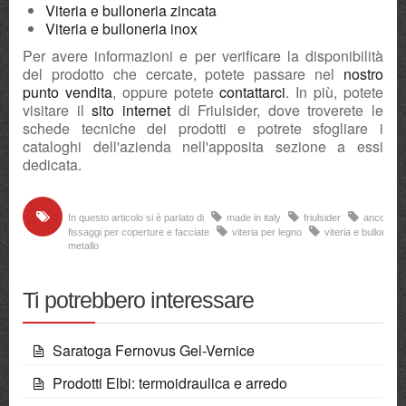
Viteria e bulloneria zincata
Viteria e bulloneria inox
Per avere informazioni e per verificare la disponibilità
del prodotto che cercate, potete passare nel
nostro
punto vendita
, oppure potete
contattarci
. In più, potete
visitare il
sito internet
di Friulsider, dove troverete le
schede tecniche dei prodotti e potrete sfogliare i
cataloghi dell'azienda nell'apposita sezione a essi
dedicata.
In questo articolo si è parlato di
made in italy
friulsider
ancorant
fissaggi per coperture e facciate
viteria per legno
viteria e bulloneria
metallo
Ti potrebbero interessare
Saratoga Fernovus Gel-Vernice
Prodotti Elbi: termoidraulica e arredo